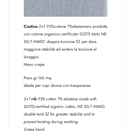
Costina
2×1 93%cotone 7%elastomero prodotta
con cotone organico certificato GOTS titolo NE
50/1 MAKO’ doppia torsione SZ per dare
maggiore stabilità ed evitare la torsione al
lavaggio.
Mano crepe
Peso gr.166 mq.
Ideale per capi donna con trasparenze.
2×1
rib
93% cotton 7% elastane made with
GOTS-certified organic cotton, NE 50/1 MAKO,
double twist SZ for greater stability and to
prevent twisting during washing.
Crepe hand.