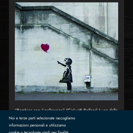
“Bambina con il palloncino” (
Girl with Balloon
) è una delle
opere di street art più famose e iconiche dell’artista
Noi e terze parti selezionate raccogliamo
informazioni personali e utilizziamo
britannico Banksy. Realizzata per la prima volta nel 2002 a
cookie o tecnologie simili per finalità