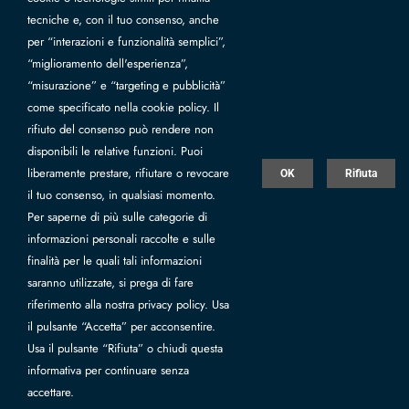
Londra, l’immagine di una bambina che lascia andare un
tecniche e, con il tuo consenso, anche
palloncino rosso a forma di cuore è diventata un simbolo
per “interazioni e funzionalità semplici”,
universale di speranza, innocenza perduta e critica
“miglioramento dell'esperienza”,
sociale. Il carattere potente del suo messaggio e le vicende
“misurazione” e “targeting e pubblicità”
uniche che la circondano l’hanno resa una delle opere
come specificato nella cookie policy. Il
d’arte contemporanea più discusse e apprezzate al
rifiuto del consenso può rendere non
mondo.
disponibili le relative funzioni. Puoi
liberamente prestare, rifiutare o revocare
OK
Rifiuta
il tuo consenso, in qualsiasi momento.
Per saperne di più sulle categorie di
informazioni personali raccolte e sulle
finalità per le quali tali informazioni
saranno utilizzate, si prega di fare
riferimento alla nostra privacy policy. Usa
Camac srl - Unipersonale - Via Zavaglia, 461 - 47522 Pievesestina, Cesena
il pulsante “Accetta” per acconsentire.
(FC) Italy - P.IVA 01157090406, Capitale sociale Eur 2.500.000 I.V., REA
Usa il pulsante “Rifiuta” o chiudi questa
FC n.179681 |
Privacy
|
Whistleblowing
|
Web by Infor Forlì Cesena
|
informativa per continuare senza
Rating legalità
accettare.