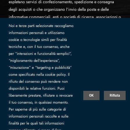
espletano servizi di confezionamento, spedizione e consegna
degli acquisti o che organizzano l’invio della posta e delle
informative commerciali, enti o società di ricerca, associazioni o
fondazioni senza scopo di lucro che operano in partnership con
Noi e terze parti selezionate raccogliamo
CAMAC srl
informazioni personali e utilizziamo
cookie o tecnologie simili per finalità
Diritti dell’interessato. Estremi identificativi del titolare
tecniche e, con il tuo consenso, anche
e, se designato, del responsabile del trattamento.
per “interazioni e funzionalità semplici”,
“miglioramento dell'esperienza”,
Titolare e responsabile del trattamento dei dati raccolti è CAMAC
“misurazione” e “targeting e pubblicità”
srl., con sede in Italia, via Zavaglia 461 Pievesestina, Cesena
come specificato nella cookie policy. Il
(FC), alla quale gli interessati potranno rivolgersi per l’esercizio
rifiuto del consenso può rendere non
disponibili le relative funzioni. Puoi
dei diritti sanciti dall’art. 7 del D.lgt. 196/2003.
liberamente prestare, rifiutare o revocare
OK
Rifiuta
il tuo consenso, in qualsiasi momento.
Per saperne di più sulle categorie di
informazioni personali raccolte e sulle
finalità per le quali tali informazioni