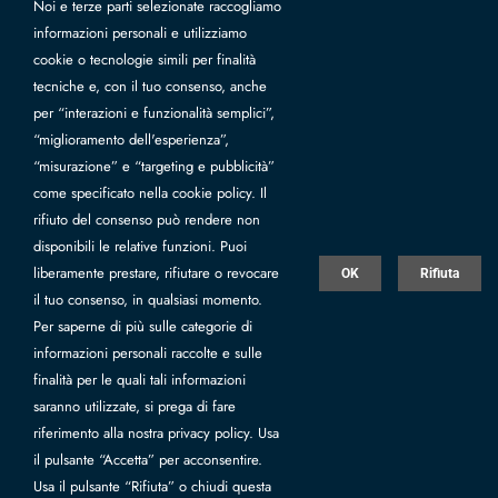
Nuovo look per il sito ufficiale
Noi e terze parti selezionate raccogliamo
Nupkeet1946
informazioni personali e utilizziamo
cookie o tecnologie simili per finalità
tecniche e, con il tuo consenso, anche
Un sito web tutto nuovo per Nupkeet1946, il brand moda
per “interazioni e funzionalità semplici”,
bambino prodotto e distribuito da Camac. Una navigazione
“miglioramento dell'esperienza”,
fluida ed intuitiva, ottimizzata per qualsiasi device, in grado di
“misurazione” e “targeting e pubblicità”
valorizzare le caratteristiche uniche delle collezioni Nupkeet1946.
come specificato nella cookie policy. Il
Il progetto web esalta la qualità e l'esclusività Nupkeet1946
rifiuto del consenso può rendere non
attraverso [...]
disponibili le relative funzioni. Puoi
liberamente prestare, rifiutare o revocare
OK
Rifiuta
il tuo consenso, in qualsiasi momento.
Per saperne di più sulle categorie di
informazioni personali raccolte e sulle
finalità per le quali tali informazioni
saranno utilizzate, si prega di fare
riferimento alla nostra privacy policy. Usa
Camac srl - Unipersonale - Via Zavaglia, 461 - 47522 Pievesestina, Cesena
il pulsante “Accetta” per acconsentire.
(FC) Italy - P.IVA 01157090406, Capitale sociale Eur 2.500.000 I.V., REA
Usa il pulsante “Rifiuta” o chiudi questa
FC n.179681 |
Privacy
|
Whistleblowing
|
Web by Infor Forlì Cesena
|