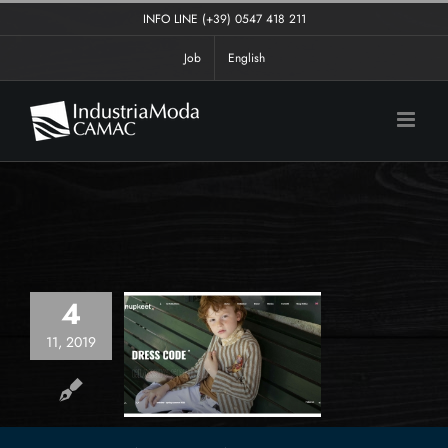
Salta
INFO LINE
(+39) 0547 418 211
al
Job
English
contenuto
4
11, 2019
look per il sito
ale Nupkeet1946
brands
collezioni
generale