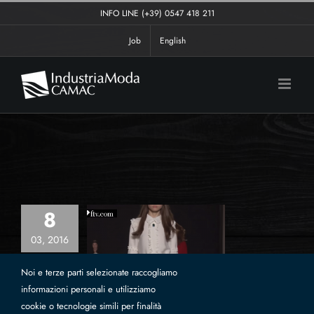
Salta
INFO LINE
(+39) 0547 418 211
al
Job
English
contenuto
8
03, 2016
a Fall / Winter
2016-17
Noi e terze parti selezionate raccogliamo
ni
donna
events
trends
informazioni personali e utilizziamo
cookie o tecnologie simili per finalità