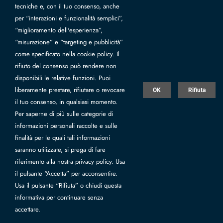
Vivetta Fall / Winter 2016-17
tecniche e, con il tuo consenso, anche
per “interazioni e funzionalità semplici”,
Vivetta Runway Show at Milan Fashion Week F/W 16-17
“miglioramento dell'esperienza”,
“misurazione” e “targeting e pubblicità”
come specificato nella cookie policy. Il
rifiuto del consenso può rendere non
disponibili le relative funzioni. Puoi
liberamente prestare, rifiutare o revocare
OK
Rifiuta
il tuo consenso, in qualsiasi momento.
Per saperne di più sulle categorie di
Camac srl - Unipersonale - Via Zavaglia, 461 - 47522 Pievesestina, Cesena
informazioni personali raccolte e sulle
(FC) Italy - P.IVA 01157090406, Capitale sociale Eur 2.500.000 I.V., REA
finalità per le quali tali informazioni
FC n.179681 |
Privacy
|
Whistleblowing
|
Web by Infor Forlì Cesena
|
saranno utilizzate, si prega di fare
Rating legalità
riferimento alla nostra privacy policy. Usa
il pulsante “Accetta” per acconsentire.
Usa il pulsante “Rifiuta” o chiudi questa
informativa per continuare senza
accettare.