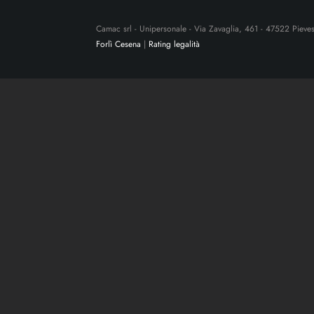
Camac srl - Unipersonale - Via Zavaglia, 461 - 47522 Pieve
Forlì Cesena
|
Rating legalità