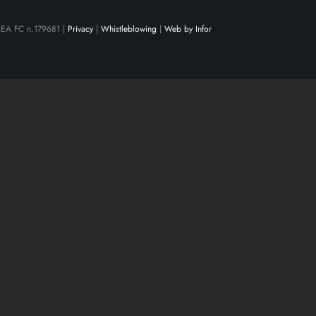
 REA FC n.179681 |
Privacy
|
Whistleblowing
|
Web by Infor