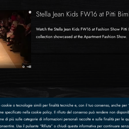
Stella Jean Kids FW16 at Pitti Bi
Watch the Stella Jean Kids FW16 at Fashion Show Pitti B
collection showcased at the Apartment Fashion Show
cookie o tecnologie simili per finalità tecniche e, con il tuo consenso, anche per “
e specificato nella cookie policy. Il rifiuto del consenso può rendere non disponibi
sestina, Cesena (FC) Italy - P.IVA 01157090406, Capitale sociale Eur 2.500.000 I.V.,
e di più sulle categorie di informazioni personali raccolte e sulle finalità per le qua
consentire. Usa il pulsante “Rifiuta” o chiudi questa informativa per continuare senz