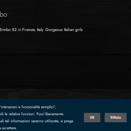
mbo
imbo 82 in Firenze, Italy. Gorgeous Italian girls
.
interazioni e funzionalità semplici”,
li le relative funzioni. Puoi liberamente
 REA FC n.179681 |
Privacy
|
Whistleblowing
|
Web by Infor
OK
Rifiuta
li tali informazioni saranno utilizzate, si prega
a accettare.