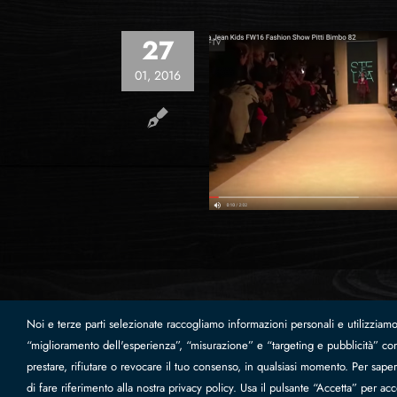
27
01, 2016
a Jean Kids FW16 at Pitti Bimbo
collezioni
kids
trends
Noi e terze parti selezionate raccogliamo informazioni personali e utilizziamo 
“miglioramento dell'esperienza”, “misurazione” e “targeting e pubblicità” com
Camac srl - Unipersonale - Via Zavaglia, 461 - 47522 Pieve
prestare, rifiutare o revocare il tuo consenso, in qualsiasi momento. Per sapern
Forlì Cesena
|
Rating legalità
di fare riferimento alla nostra privacy policy. Usa il pulsante “Accetta” per ac