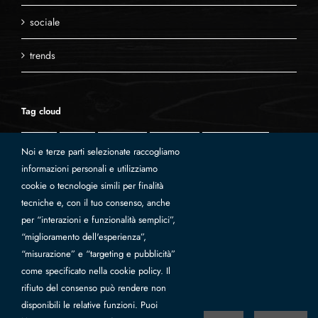
sociale
trends
Tag cloud
2016
2017
a/i 2017
accessori
a cielo aperto
Noi e terze parti selezionate raccogliamo
arte
bimbo
brands
business
camac
catwalk
informazioni personali e utilizziamo
cookie o tecnologie simili per finalità
cesena
charity
coliac
concerti
corporate
cultura
tecniche e, con il tuo consenso, anche
donna
douuod
eventi
events
fashion show
per “interazioni e funzionalità semplici”,
fw 2017
kids
Le petit coco
lifestyle
moda
“miglioramento dell'esperienza”,
“misurazione” e “targeting e pubblicità”
musica
partners
pe2017
pe 2017
Pitti
come specificato nella cookie policy. Il
Pitti bimbo
Rocca Malatestiana
Santarcangelo Festival
rifiuto del consenso può rendere non
disponibili le relative funzioni. Puoi
Social responsability
spettacolo
sponsorizzazioni