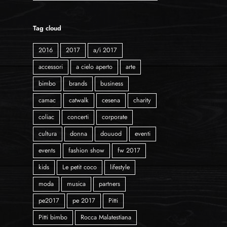
Tag cloud
2016
2017
a/i 2017
accessori
a cielo aperto
arte
bimbo
brands
business
camac
catwalk
cesena
charity
coliac
concerti
corporate
cultura
donna
douuod
eventi
events
fashion show
fw 2017
kids
Le petit coco
lifestyle
moda
musica
partners
pe2017
pe 2017
Pitti
Pitti bimbo
Rocca Malatestiana