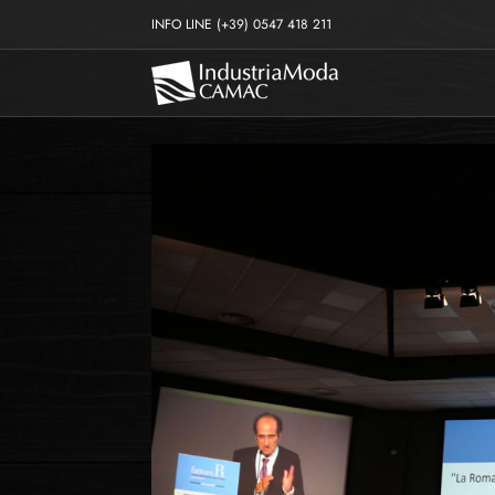
Salta
INFO LINE
(+39) 0547 418 211
al
contenuto
Ingrandisci
immagine